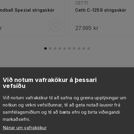
CETTI
ndball Spezial strigaskór
Cetti C-1259 strigaskór
r
27.995 kr
Við notum vafrakökur á þessari
vefsíðu
Við notum vafrakökur til að safna og greina upplýsingar um
notkun og virkni vefsíðunnar, til að geta notað lausnir frá
samfélagsmiðlum og til að bæta efni og birta viðeigandi
markaðsefni.
Nánar um vafrakökur