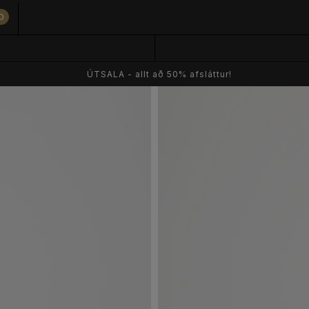
0
ÚTSALA - allt að 50% afsláttur!