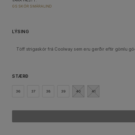
VARA FÆST Í :
GS SKÓR SMÁRALIND
LÝSING
Töff strigaskór frá Coolway sem eru gerðir eftir gömlu g
STÆRÐ
36
37
38
39
40
41