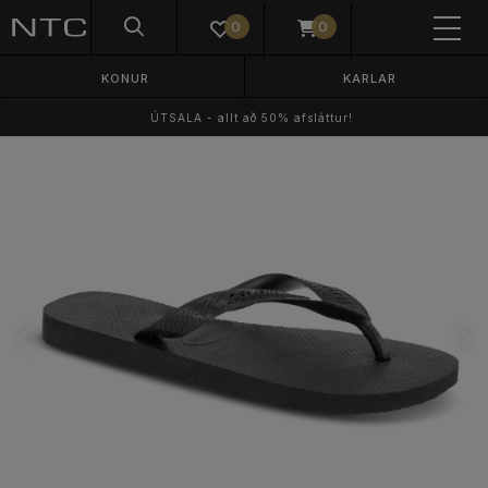
0
0
KONUR
KARLAR
ÚTSALA - allt að 50% afsláttur!