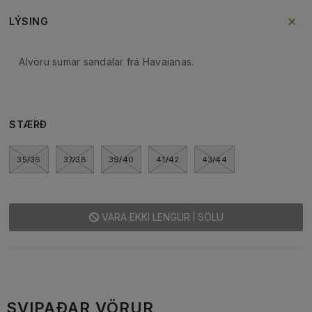
LÝSING
Alvöru sumar sandalar frá Havaianas.
STÆRÐ
35/36
37/38
39/40
41/42
43/44
VARA EKKI LENGUR Í SÖLU
SVIPAÐAR VÖRUR