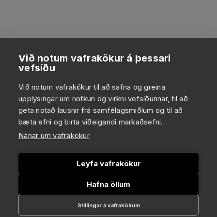
Við notum vafrakökur á þessari
vefsíðu
Við notum vafrakökur til að safna og greina
upplýsingar um notkun og virkni vefsíðunnar, til að
geta notað lausnir frá samfélagsmiðlum og til að
bæta efni og birta viðeigandi markaðsefni.
Nánar um vafrakökur
Leyfa vafrakökur
Hafna öllum
Stillingar á vafrakökum